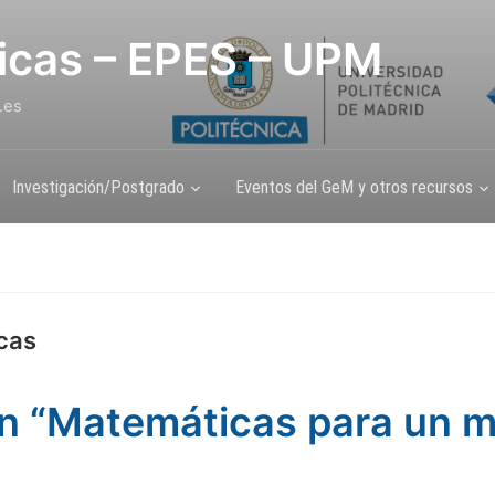
icas – EPES – UPM
.es
Investigación/Postgrado
Eventos del GeM y otros recursos
cas
ón “Matemáticas para un 