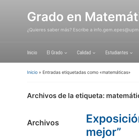
Grado en Matemát
¿Quieres saber más? Escribe a info.gem.epes@upm
Inicio
El Grado
Calidad
Estudiantes
Inicio
»
Entradas etiquetadas como «matemáticas»
Archivos de la etiqueta:
matemáti
Exposici
Archivos
mejor”