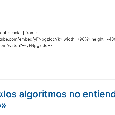
conferencia: [iframe
utube.com/embed/yFNpgzldcVk» width=»90%» height=»48
.com/watch?v=yFNpgzldcVk
«los algoritmos no entien
o»