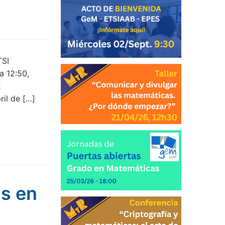
TSI
a 12:50,
2
ril de […]
as en