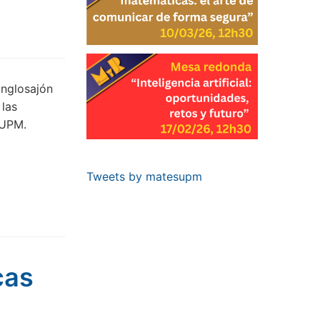
anglosajón
las
 UPM.
Tweets by matesupm
cas