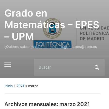
Grado en
Matemáticas – EPES
– UPM
¿Quieres saber más? Escribe a info.gem.epes@upm.es
Inicio
»
2021
»
marzo
Archivos mensuales:
marzo 2021