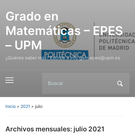
Grado en
Matemáticas – EPES
– UPM
¿Quieres saber más? Escribe a info.gem.epes@upm.es
Inicio
»
2021
»
julio
Archivos mensuales:
julio 2021