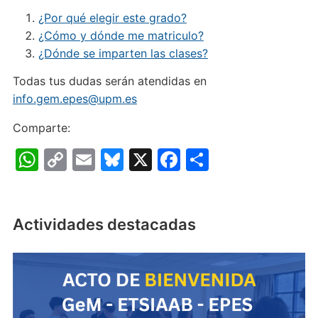
¿Por qué elegir este grado?
¿Cómo y dónde me matriculo?
¿Dónde se imparten las clases?
Todas tus dudas serán atendidas en
info.gem.epes@upm.es
Comparte:
W
C
E
Bl
X
F
C
h
o
m
u
a
o
at
p
ai
e
c
m
s
y
l
s
e
p
Actividades destacadas
A
Li
k
b
ar
p
n
y
o
tir
p
k
o