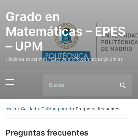
Grado en
Matemáticas – EPES
– UPM
¿Quieres saber más? Escribe a info.gem.epes@upm.es
Inicio
»
Calidad
»
Calidad para ti
»
Preguntas frecuentes
Preguntas frecuentes