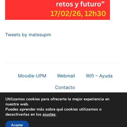
Tweets by matesupm
Moodle-UPM
Webmail
Wifi – Ayuda
Contacto
Universidad Politécnica de Madrid
Utilizamos cookies para ofrecerte la mejor experiencia en
nuestra web.
Puedes aprender más sobre qué cookies utilizamos o
Funciona con
WordPress
/ Tema Academica para WordPress
desactivarlas en los
ajustes
.
de
WPZOOM
Aceptar