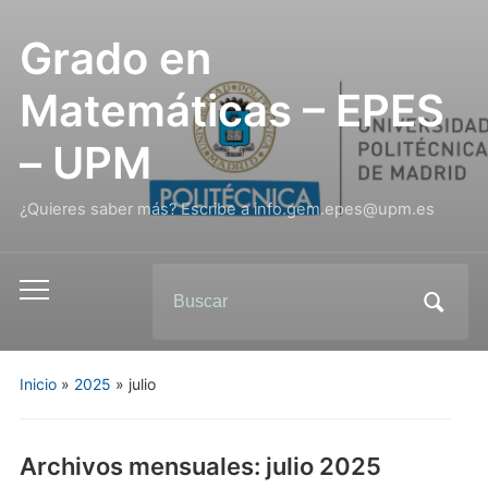
Grado en
Matemáticas – EPES
– UPM
¿Quieres saber más? Escribe a info.gem.epes@upm.es
Inicio
»
2025
»
julio
Archivos mensuales:
julio 2025