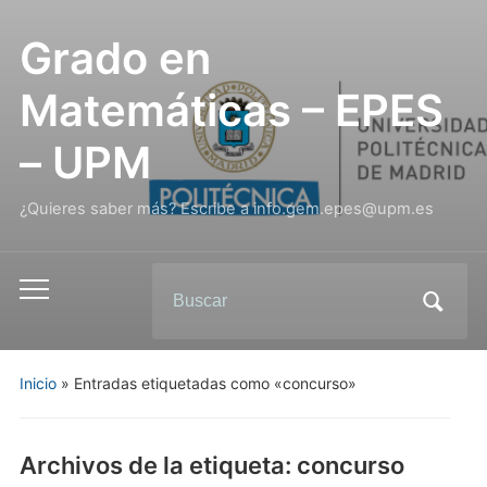
Grado en
Matemáticas – EPES
– UPM
¿Quieres saber más? Escribe a info.gem.epes@upm.es
Inicio
»
Entradas etiquetadas como «concurso»
Archivos de la etiqueta:
concurso